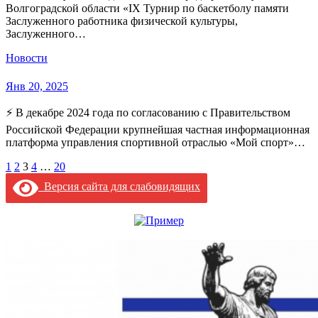
Волгоградской области «IX Турнир по баскетболу памяти
Заслуженного работника физической культуры,
Заслуженного…
Новости
Янв 20, 2025
⚡ В декабре 2024 года по согласованию с Правительством
Российской Федерации крупнейшая частная информационная
платформа управления спортивной отраслью «Мой спорт»…
Пагинация
1
2
3
4
…
20
записей
Версия сайта для слабовидящих