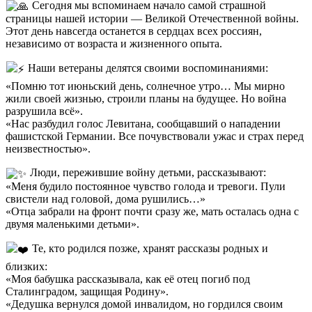
Сегодня мы вспоминаем начало самой страшной
страницы нашей истории — Великой Отечественной войны.
Этот день навсегда останется в сердцах всех россиян,
независимо от возраста и жизненного опыта.
Наши ветераны делятся своими воспоминаниями:
«Помню тот июньский день, солнечное утро… Мы мирно
жили своей жизнью, строили планы на будущее. Но война
разрушила всё».
«Нас разбудил голос Левитана, сообщавший о нападении
фашистской Германии. Все почувствовали ужас и страх перед
неизвестностью».
Люди, пережившие войну детьми, рассказывают:
«Меня будило постоянное чувство голода и тревоги. Пули
свистели над головой, дома рушились…»
«Отца забрали на фронт почти сразу же, мать осталась одна с
двумя маленькими детьми».
Те, кто родился позже, хранят рассказы родных и
близких:
«Моя бабушка рассказывала, как её отец погиб под
Сталинградом, защищая Родину».
«Дедушка вернулся домой инвалидом, но гордился своим