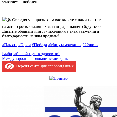
участием в победе».
—
Сегодня мы призываем вас вместе с нами почтить
память героев, отдавших жизни ради нашего будущего.
Давайте объявим минуту молчания в знак уважения и
благодарности нашим предкам!
#Память
#Герои
#Победа
#Минутамолчания
#22июня
Навигация
Выбирай свой путь к здоровью!
Международный олимпийский день
по
Версия сайта для слабовидящих
записям