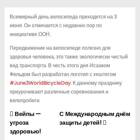
Всемирный день велосипеда приходится на 3
июня. Он отмечается с недавних пор по
инициативе ООН.
Передвижение на велосипеде полезно для
здоровья человека, это также экологически чистый
вид транспорта. В честь этого дня Исааком
Фельдом был разработан логотип с хештегом
#June3WorldBicycleDay
. К данному празднику
приурочивают различные соревнования и
велопробеги.
Вейпы —
С Международным днём
Н
угроза
защиты детей!
а
здоровью!