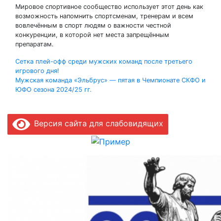
Мировое спортивное сообщество использует этот день как
возможность напомнить спортсменам, тренерам и всем
вовлечённым в спорт людям о важности честной
конкуренции, в которой нет места запрещённым
препаратам.
Навигация
Сетка плей-офф среди мужских команд после третьего
игрового дня!
по
Мужская команда «Эльбрус» — пятая в Чемпионате СКФО и
ЮФО сезона 2024/25 гг.
записям
Версия сайта для слабовидящих