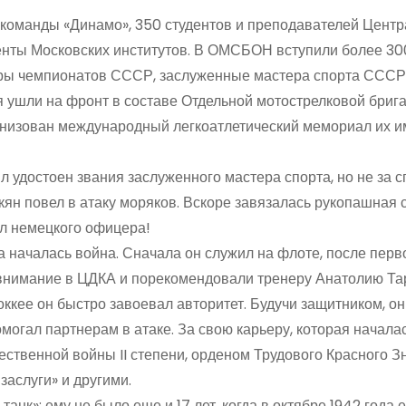
 команды «Динамо», 350 студентов и преподавателей Центр
денты Московских институтов. В ОМСБОН вступили более 3
изёры чемпионатов СССР, заслуженные мастера спорта СССР
я ушли на фронт в составе Отдельной мотострелковой бриг
ганизован международный легкоатлетический мемориал их им
л удостоен звания заслуженного мастера спорта, но не за 
кян повел в атаку моряков. Вскоре завязалась рукопашная 
ил немецкого офицера!
да началась война. Сначала он служил на флоте, после перв
и внимание в ЦДКА и порекомендовали тренеру Анатолию Та
оккее он быстро завоевал авторитет. Будучи защитником, он
могал партнерам в атаке. За свою карьеру, которая началас
ественной войны II степени, орденом Трудового Красного З
заслуги» и другими.
нк»: ему не было еще и 17 лет, когда в октябре 1942 года е