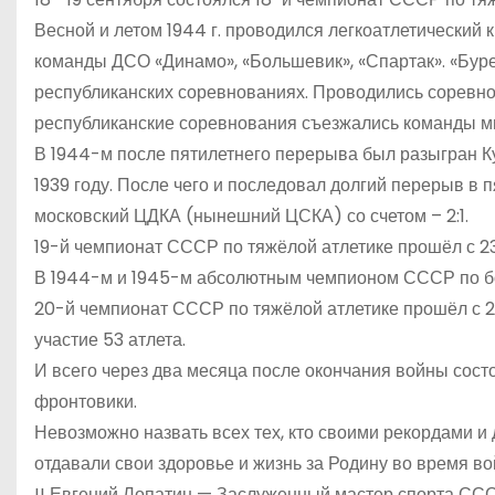
Весной и летом 1944 г. проводился легкоатлетический к
команды ДСО «Динамо», «Большевик», «Спартак». «Буре
республиканских соревнованиях. Проводились соревн
республиканские соревнования съезжались команды м
В 1944-м после пятилетнего перерыва был разыгран 
1939 году. После чего и последовал долгий перерыв в 
московский ЦДКА (нынешний ЦСКА) со счетом – 2:1.
19-й чемпионат СССР по тяжёлой атлетике прошёл с 23 
В 1944-м и 1945-м абсолютным чемпионом СССР по бо
20-й чемпионат СССР по тяжёлой атлетике прошёл с 2
участие 53 атлета.
И всего через два месяца после окончания войны сост
фронтовики.
Невозможно назвать всех тех, кто своими рекордами и
отдавали свои здоровье и жизнь за Родину во время во
!! Евгений Лопатин — Заслуженный мастер спорта ССС