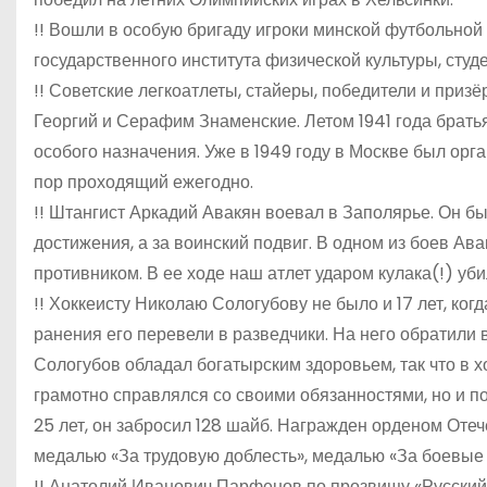
!! Вошли в особую бригаду игроки минской футбольной
государственного института физической культуры, сту
!! Советские легкоатлеты, стайеры, победители и пр
Георгий и Серафим Знаменские. Летом 1941 года брать
особого назначения. Уже в 1949 году в Москве был ор
пор проходящий ежегодно.
!! Штангист Аркадий Авакян воевал в Заполярье. Он бы
достижения, а за воинский подвиг. В одном из боев Ава
противником. В ее ходе наш атлет ударом кулака(!) уб
!! Хоккеисту Николаю Сологубову не было и 17 лет, ког
ранения его перевели в разведчики. На него обратил
Сологубов обладал богатырским здоровьем, так что в х
грамотно справлялся со своими обязанностями, но и по
25 лет, он забросил 128 шайб. Награжден орденом Отеч
медалью «За трудовую доблесть», медалью «За боевые 
!! Анатолий Иванович Парфенов по прозвищу «Русский та