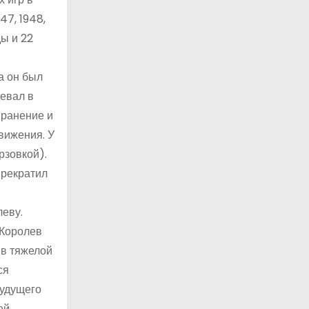
47, 1948,
ы и 22
а он был
оевал в
 ранение и
вижения. У
рзовкой).
прекратил
леву.
 Королев
 в тяжелой
ся
будущего
ей.