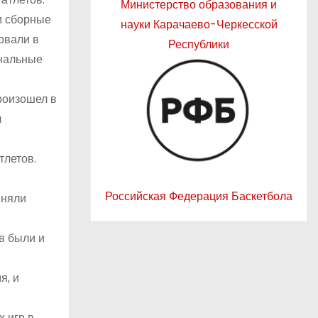
Министерство образования и
ем сборные
науки Карачаево-Черкесской
овали в
Республики
инальные
роизошел в
л
тлетов.
Российская Федерация Баскетбола
иняли
в были и
я, и
 игр в