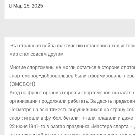
о
Мар 25, 2025
м
у
Эта страшная война фактически остановила ход истори
мир стал совсем другим.
Многие спортсмены не могли остаться в стороне от этой
спортсменов-добровольцев были сформированы первы
(ОМСБОН).
Уход на фронт организаторов и спортсменов сказался
организации продолжали работать. За десять предвое
Несмотря на всю тяжесть обрушившихся на страну событ
спорт: играли в футбол, бегали, тягали, плавали и даже
22 июня 1941-го в разгар праздника «Мастера спорта –
на стадионе «Динамо» началось формирование отрядов