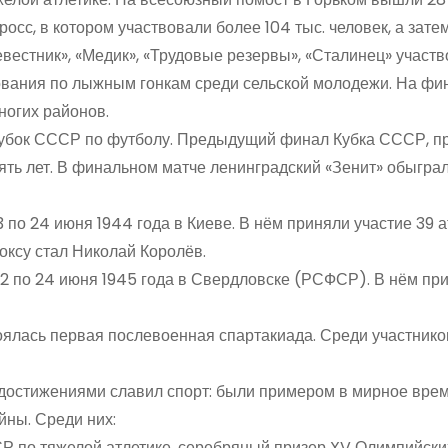
росс, в котором участвовали более 104 тыс. человек, а зат
вестник», «Медик», «Трудовые резервы», «Сталинец» участв
ования по лыжным гонкам среди сельской молодежи. На ф
ногих районов.
Кубок СССР по футболу. Предыдущий финал Кубка СССР, п
пять лет. В финальном матче ленинградский «Зенит» обыгра
по 24 июня 1944 года в Киеве. В нём приняли участие 39 а
ксу стал Николай Королёв.
2 по 24 июня 1945 года в Свердловске (РСФСР). В нём пр
оялась первая послевоенная спартакиада. Среди участнико
 достижениями славил спорт: были примером в мирное врем
йны. Среди них:
Р по тяжелой атлетике, серебряный призер XV Олимпийских