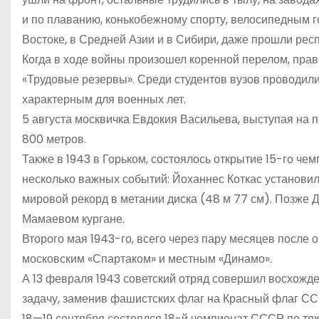
и по плаванию, конькобежному спорту, велосипедным гон
Востоке, в Средней Азии и в Сибири, даже прошли рес
Когда в ходе войны произошел коренной перелом, пра
«Трудовые резервы». Среди студентов вузов проводили
характерным для военных лет.
5 августа москвичка Евдокия Васильева, выступая на
800 метров.
Также в 1943 в Горьком, состоялось открытие 15-го че
несколько важных событий: Йоханнес Коткас установи
мировой рекорд в метании диска (48 м 77 см). Позже 
Мамаевом кургане.
Второго мая 1943-го, всего через пару месяцев после
московским «Спартаком» и местным «Динамо».
А 13 февраля 1943 советский отряд совершил восхожде
задачу, заменив фашистских флаг на Красный флаг СС
18—19 сентября состоялся 18-й чемпионат СССР по тяж