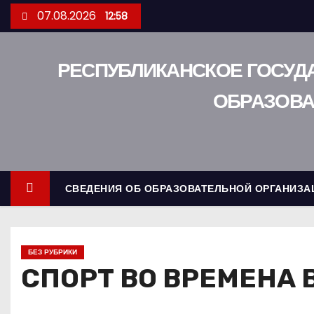
П
07.08.2026
12:58
е
р
е
РЕСПУБЛИКАНСКОЕ ГОСУД
й
ОБРАЗОВА
т
и
к
с
о
СВЕДЕНИЯ ОБ ОБРАЗОВАТЕЛЬНОЙ ОРГАНИЗА
д
е
р
БЕЗ РУБРИКИ
ж
СПОРТ ВО ВРЕМЕНА
и
м