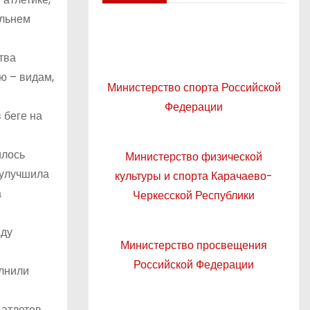
альнем
тва
ю – видам,
Министерство спорта Российской
Федерации
 беге на
илось
Министерство физической
 улучшила
культуры и спорта Карачаево-
а
Черкесской Республики
жду
Министерство просвещения
Российской Федерации
олнили
атлетов.