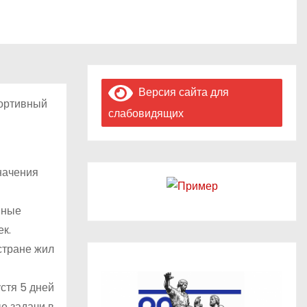
Версия сайта для
портивный
слабовидящих
начения
вные
к.
стране жил
стя 5 дней
е задачи в