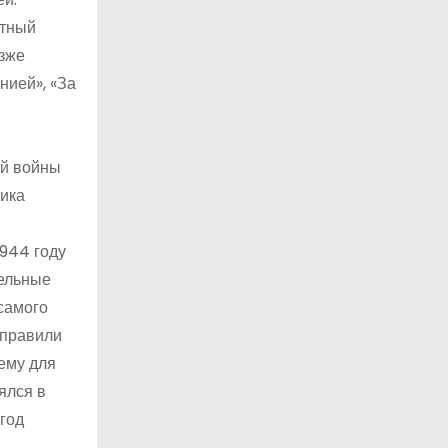
атный
озже
нией», «За
ой войны
ника
1944 году
тельные
самого
еправили
 ему для
ялся в
 год