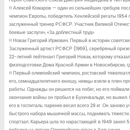
!! Алексей Комаров — один из сильнейших гребцов по
чемпион Европы, победитель Хенлейской регаты 1954 г
заслуженный тренер РСФСР. Участник Великой Отечест
боевые заслуги», «За доблестный труд».
!! Новак Григорий Ирмович. Первый в истории советск
Заслуженный артист РСФСР (1969), серебряный призе
22-летний лейтенант Григорий Новак, которому отказал
физподготовки Дома Красной Армии в Новосибирске, г
!! Первый олимпийский чемпион, ростовский тяжелоатл
его, семнадцатилетнего юношу, немцы взяли в плен п
работы. Однажды он решился на побег, но его поймали 
окончания войны он пробыл в Бухенвальде, но выжил. 
его в госпиталь: паренек весил всего 29 кг. Он заново 
быстрого набора мышечной массы, поднимать тяжести
спортзал. Карьера шла по нарастающей: в 1949 занял 5 
победил на летних Олимпийских играх в Хельсинки.