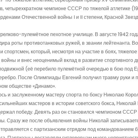
ов, четырехкратном чемпионе СССР по тяжелой атлетике (19
денами Отечественной войны I и II степени, Красной Звезд
релково-пулемётное пехотное училище. В августе 1942 год
дира роты противотанковых ружей, в звании лейтенанта. В
и спортсмен, который, несмотря на участие в боях, тяжелое
е войны и внес неоценимый вклад в развитие спортивного д
подвижной (её перебило пулемётной очередью в бою под Е
серебро. После Олимпиады Евгений получил травму руки и 
вном обществе «Динамо».
сь и заслуженному мастеру спорта по боксу Николаю Коро
 сильнейших мастеров в истории советского бокса, Николай
одержал победу. Девять раз он становился чемпионом СССР
ны. Сразу же после объявления войны Николай записывает
тправляется с партизанским отрядом под командованием 
га. Партизаны доставляли гитлеровцам много неприятност