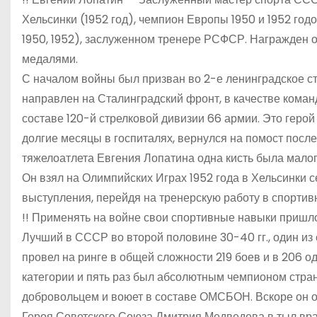
Хельсинки (1952 год), чемпион Европы 1950 и 1952 год
1950, 1952), заслуженном тренере РСФСР. Награжден ор
медалями.
С началом войны был призван во 2-е ленинградское ст
направлен на Сталинградский фронт, в качестве коман
составе 120-й стрелковой дивизии 66 армии. Это герой 
долгие месяцы в госпиталях, вернулся на помост посл
тяжелоатлета Евгения Лопатина одна кисть была мало
Он взял на Олимпийских Играх 1952 года в Хельсинки 
выступления, перейдя на тренерскую работу в спорти
!! Применять на войне свои спортивные навыки пришло
Лучший в СССР во второй половине 30-40 гг., один из
провел на ринге в общей сложности 219 боев и в 206 
категории и пять раз был абсолютным чемпионом стра
добровольцем и воюет в составе ОМСБОН. Вскоре он о
Героя Советского Союза Дмитрия Медведева в тыл вра