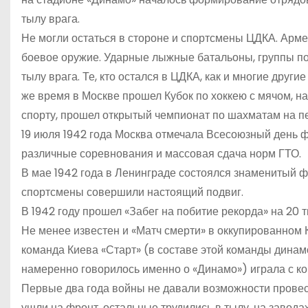
тылу врага.
Не могли остаться в стороне и спортсмены ЦДКА. Арм
боевое оружие. Ударные лыжные батальоны, группы по
тылу врага. Те, кто остался в ЦДКА, как и многие друг
же время в Москве прошел Кубок по хоккею с мячом, н
спорту, прошел открытый чемпионат по шахматам на пе
19 июля 1942 года Москва отмечала Всесоюзный день ф
различные соревнования и массовая сдача норм ГТО.
В мае 1942 года в Ленинграде состоялся знаменитый ф
спортсмены совершили настоящий подвиг.
В 1942 году прошел «Забег на побитие рекорда» на 20 т
Не менее известен и «Матч смерти» в оккупированном 
команда Киева «Старт» (в составе этой команды динам
намеренно говорилось именно о «Динамо») играла с ко
Первые два года войны не давали возможности провес
ушли на фронт, остальные трудились в тылу, на заводах