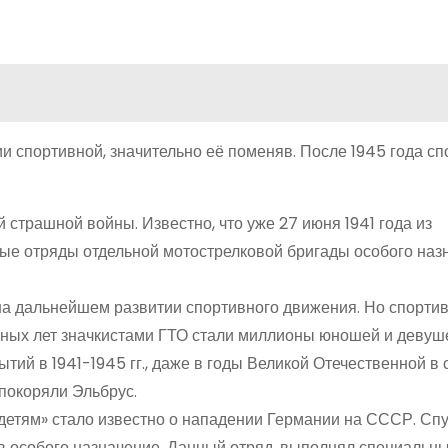
и спортивной, значительно её поменяв. После 1945 года с
 страшной войны. Известно, что уже 27 июня 1941 года из
е отряды отдельной мотострелковой бригады особого наз
 на дальнейшем развитии спортивного движения. Но спорти
нных лет значкистами ГТО стали миллионы юношей и девуше
ий в 1941-1945 гг., даже в годы Великой Отечественной в 
 покоряли Эльбрус.
 детям» стало известно о нападении Германии на СССР. Спу
 особого назначение. Данный отряд, выполнял специальны