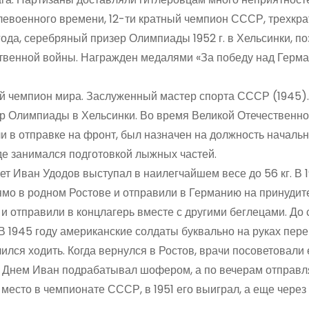
слевоенного времени, 12-ти кратный чемпион СССР, трехкр
ода, серебряный призер Олимпиады 1952 г. в Хельсинки, п
венной войны. Награжден медалями «За победу над Герма
ий чемпион мира. Заслуженный мастер спорта СССР (1945).
р Олимпиады в Хельсинки. Во время Великой Отечественн
и в отправке на фронт, был назначен на должность началь
де занимался подготовкой лыжных частей.
ет Иван Удодов выступал в наилегчайшем весе до 56 кг. В 
рямо в родном Ростове и отправили в Германию на принуди
и отправили в концлагерь вместе с другими беглецами. До 
В 1945 году американские солдаты буквально на руках пер
учился ходить. Когда вернулся в Ростов, врачи посоветовали
. Днем Иван подрабатывал шофером, а по вечерам отправл
место в чемпионате СССР, в 1951 его выиграл, а еще через