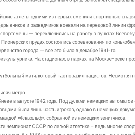
ейские атлеты одними из первых сменили спортивные снар
дрывников и разведчиков воевали на передовой линии фро
ие спортсмены — переключились на работу в пунктах Всевобуч
а Пионерских прудах состоялись соревнования по конькобе
рвенство города — все это было в декабре 1941-го.
изкультурника. На стадионах, в парках, на Москве-реке пр
утбольный матч, который так поразил нацистов. Несмотря н
ысяч метро.
Киеве в августе 1942 года. Под дулами немецких автоматов
овцами были лишь часть игроков, однако в немецких докум
мандой «Флакельф», собранной из немецких зенитчиков.
ти чемпионат СССР по легкой атлетике – ведь многие спо
 и полях. А в 1943 соревнования возобновились и по легкой