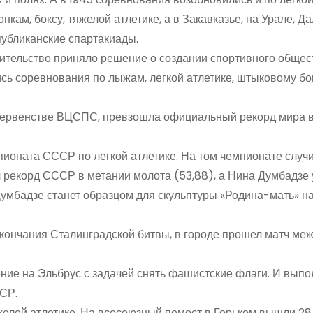
кам, боксу, тяжелой атлетике, а в Закавказье, на Урале, Д
публиканские спартакиады.
вительство приняло решение о создании спортивного общес
сь соревнования по лыжам, легкой атлетике, штыковому бо
 первенстве ВЦСПС, превзошла официальный рекорд мира в
мпионата СССР по легкой атлетике. На том чемпионате случ
л рекорд СССР в метании молота (53,88), а Нина Думбадзе
Думбадзе станет образцом для скульптуры «Родина-мать» н
 окончания Сталинградской битвы, в городе прошел матч ме
ние на Эльбрус с задачей снять фашистские флаги. И вып
СР.
елой атлетике. На всесоюзный помост в Горьком вышли 28 