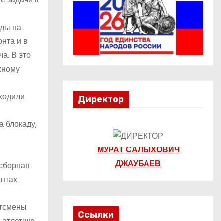
яды на
нта и в
а. В это
жному
оходили
Директор
а блокаду,
МУРАТ САЛЫХОВИЧ
ДЖАУБАЕВ
 сборная
ентах
ртсмены
Ссылки
 атлетике,