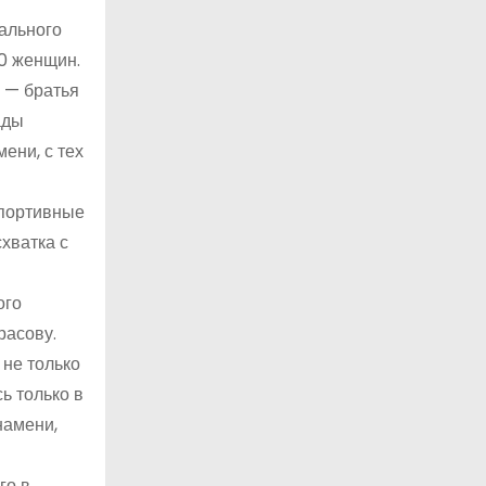
ального
00 женщин.
 — братья
ады
ени, с тех
спортивные
схватка с
ого
расову.
 не только
ь только в
намени,
го в