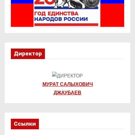
п
и
с
я
Директор
м
МУРАТ САЛЫХОВИЧ
ДЖАУБАЕВ
Ссылки