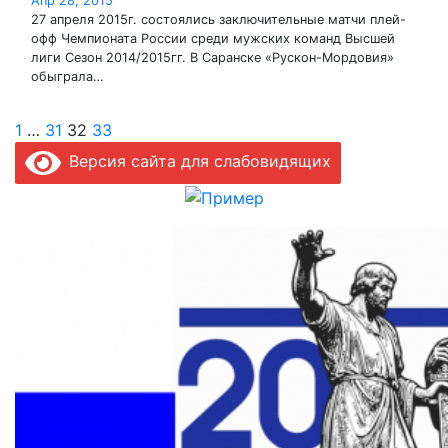
Апр 28, 2015
27 апреля 2015г. состоялись заключительные матчи плей-
офф Чемпионата России среди мужских команд Высшей
лиги Сезон 2014/2015гг. В Саранске «Рускон-Мордовия»
обыграла…
Пагинация
1
…
31
32
33
Версия сайта для слабовидящих
записей