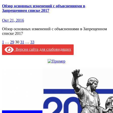
Обзор основных изменений с объяснениями в
Запрещенном списке 2017
Окт 21, 2016
Обзор основных изменений с объяснениями в Запрещенном
списке 2017
Пагинация
1
…
29
30
31
…
33
записей
Версия сайта для слабовидящих