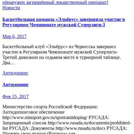
обнаружен загрязнённый лекарственный препарат!
Новости
Баскетбольная команда «Эльбрус» завершила участие в
Регулярном Чемпионате мужской Суперлиги-3
Мар 6, 2017
Баскетбольный клуб «Эльбрус» из Черкесска завершил
участие в Регулярном Чемпионате мужской Суперлиги-
Третий дивизион на седьмом месте в турнирной таблице.
Два…
Антидопинг
Антидопинг
Фев 15, 2017
Министерство спорта Российской Федерации:
Антидопинговое обеспечение
http://www.minsport.gov.ru/sport/antidoping/ РУСАДА:
Запрещенный список http://www.rusada.ru/documents/prohibited-
list РУСАДА: Документы http://www.rusada.ru/docs РУСАДА:
Проверь свои знания (Вопросы для…