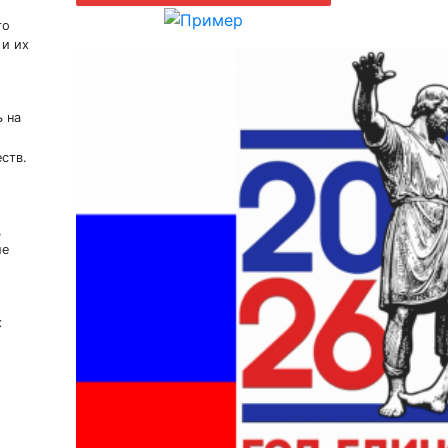
то
 и их
ь на
ств.
,
ые
х