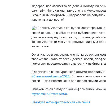
Федеральное агентство по делам молодёжи объя
сам ты!». Инициатива приурочена к Междунаро
незаконным оборотом и направлена на популяри
жизненных ценностей.
Принять участие в конкурсе могут граждане 
своей странице в «ВКонтакте» публикацию, исто
двигаться вперёд, помогает достигать целей и 
Также участники могут поделиться личным обра
наркотиков.
Организаторы отмечают, что конкурс ориентиров
творчестве, волонтёрской деятельности, профе
помогают преодолевать трудности и выбирать з
Для участия в конкурсе необходимо добавить к
#Стимулмоеймечты2026
. По ним конкурсная к
сетей — познакомиться с вдохновляющими исто
Ознакомиться с подробной информацией можно
myrosmol.ru/events/b08…
Навигация
Стартует антинаркотическая кампания