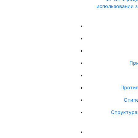
использовании з
При
Против
Стип
Структура