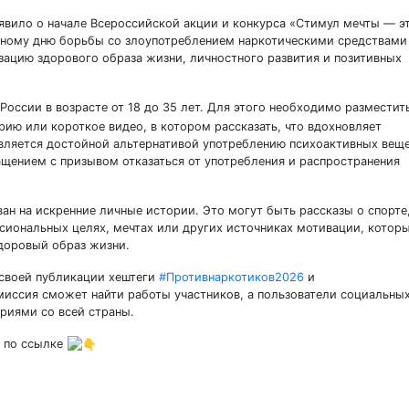
вило о начале Всероссийской акции и конкурса «Стимул мечты — э
дному дню борьбы со злоупотреблением наркотическими средствами
зацию здорового образа жизни, личностного развития и позитивных
России в возрасте от 18 до 35 лет. Для этого необходимо разместит
рию или короткое видео, в котором рассказать, что вдохновляет
является достойной альтернативой употреблению психоактивных веще
щением с призывом отказаться от употребления и распространения
ан на искренние личные истории. Это могут быть рассказы о спорте
ссиональных целях, мечтах или других источниках мотивации, котор
доровый образ жизни.
 своей публикации хештеги
#Противнаркотиков2026
и
омиссия сможет найти работы участников, а пользователи социальны
риями со всей страны.
 по ссылке