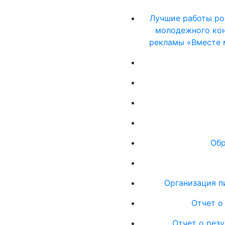
Лучшие работы ро
молодежного кон
рекламы «Вместе 
Обр
Организация п
Отчет о
Отчет о резу