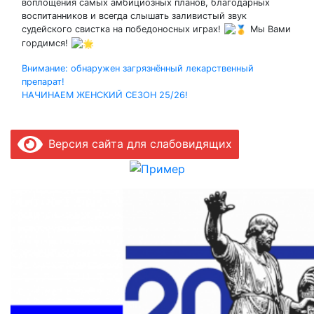
воплощения самых амбициозных планов, благодарных
воспитанников и всегда слышать заливистый звук
судейского свистка на победоносных играх!
Мы Вами
гордимся!
Навигация
Внимание: обнаружен загрязнённый лекарственный
препарат!
по
НАЧИНАЕМ ЖЕНСКИЙ СЕЗОН 25/26!
записям
Версия сайта для слабовидящих