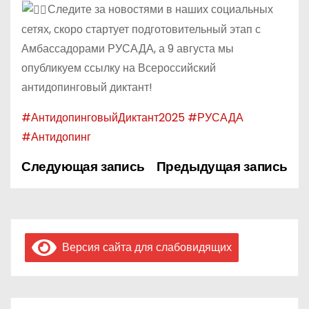
Следите за новостями в наших социальных
сетях, скоро стартует подготовительный этап с
Амбассадорами РУСАДА, а 9 августа мы
опубликуем ссылку на Всероссийский
антидопинговый диктант!
#АнтидопинговыйДиктант2025
#РУСАДА
#Антидопинг
Следующая запись
Предыдущая запись
Н
а
в
Версия сайта для слабовидящих
и
г