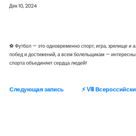
о
Дек 10, 2024
м
у
⚽ Футбол — это одновременно спорт, игра, зрелище и
побед и достижений, а всем болельщикам — интересны
спорта объединяет сердца людей!
Следующая запись
⚡ VIII Всероссийс
Н
а
в
и