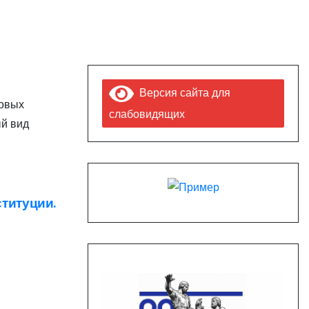
Версия сайта для
новых
слабовидящих
ый вид
ституции.