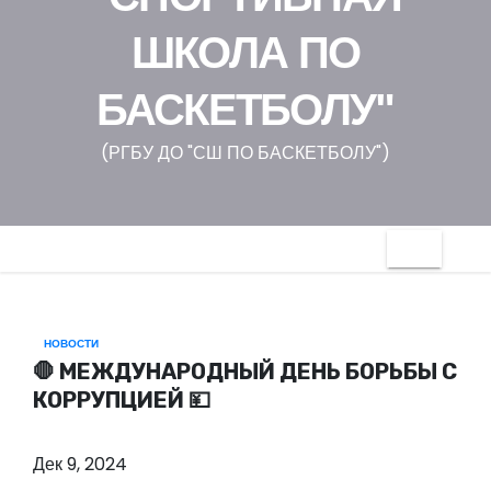
о
ШКОЛА ПО
м
у
БАСКЕТБОЛУ"
(РГБУ ДО "СШ ПО БАСКЕТБОЛУ")
НОВОСТИ
🛑 МЕЖДУНАРОДНЫЙ ДЕНЬ БОРЬБЫ С
КОРРУПЦИЕЙ 💴
Дек 9, 2024