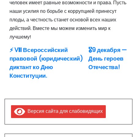
человек имеет равные возможности и права. Пусть
наши усилия по борьбе с коррупцией принесут
плоды, а честность станет основой всех наших
действий. Вместе мы можем изменить мир к
лучшему!
⚡ VIII Всероссийский
🎖9 декабря —
Н
правовой (юридический)
День героев
а
диктант ко Дню
Отечества!
Конституции.
в
и
г
Версия сайта для слабовидящих
а
ц