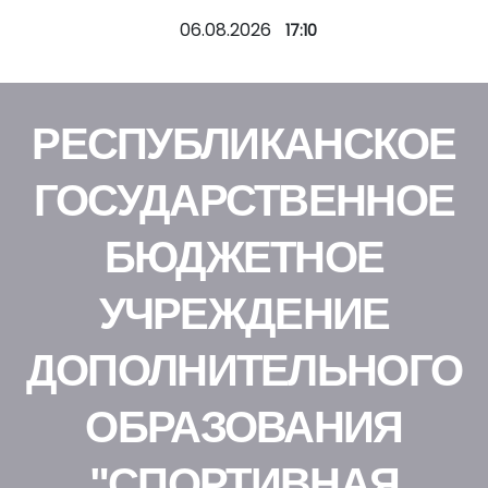
П
06.08.2026
17:10
е
р
е
РЕСПУБЛИКАНСКОЕ
й
т
ГОСУДАРСТВЕННОЕ
и
к
БЮДЖЕТНОЕ
с
о
УЧРЕЖДЕНИЕ
д
е
ДОПОЛНИТЕЛЬНОГО
р
ж
ОБРАЗОВАНИЯ
и
м
"СПОРТИВНАЯ