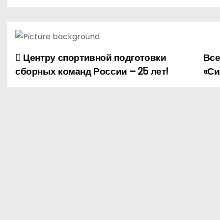
о
м
у
Центру спортивной подготовки
Все
Н
сборных команд России – 25 лет!
«Си
а
в
и
г
а
ц
и