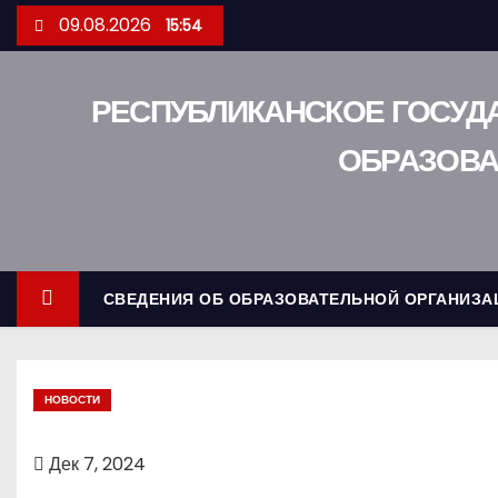
П
09.08.2026
15:54
е
р
е
РЕСПУБЛИКАНСКОЕ ГОСУД
й
ОБРАЗОВА
т
и
к
с
о
СВЕДЕНИЯ ОБ ОБРАЗОВАТЕЛЬНОЙ ОРГАНИЗА
д
е
р
НОВОСТИ
ж
и
Дек 7, 2024
м