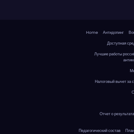
Home
Антидопинг
Во
Доступная сре
Лучшие работы росси
антик
М
Налоговый вычет за 
О
Отчет о результат
Педагогический состав
Пла