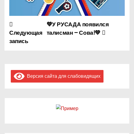
💚У РУСАДА появился
Н
Следующая
талисман – Сова!💚
а
запись
в
и
г
Версия сайта для слабовидящих
а
ц
и
я