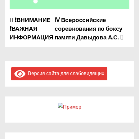
❗ВНИМАНИЕ
IV Всероссийские
Н
❗ВАЖНАЯ
соревнования по боксу
а
ИНФОРМАЦИЯ
памяти Давыдова А.С.
в
и
г
Версия сайта для слабовидящих
а
ц
и
я