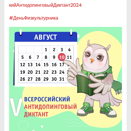
кийАнтидопинговыйДиктант2024
#ДеньФизкультурника