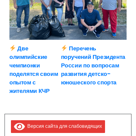
Две
Перечень
Н
олимпийские
поручений Президента
а
чемпионки
России по вопросам
поделятся своим
развития детско-
в
опытом с
юношеского спорта
и
жителями КЧР
г
а
ц
Версия сайта для слабовидящих