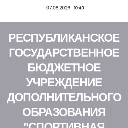
П
07.08.2026
10:40
е
р
е
РЕСПУБЛИКАНСКОЕ
й
т
ГОСУДАРСТВЕННОЕ
и
к
БЮДЖЕТНОЕ
с
о
УЧРЕЖДЕНИЕ
д
е
ДОПОЛНИТЕЛЬНОГО
р
ж
ОБРАЗОВАНИЯ
и
м
"СПОРТИВНАЯ