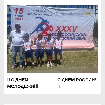
С ДНЁМ
С ДНЁМ РОССИИ!
Н
МОЛОДЁЖИ!!!
а
в