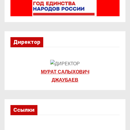
и
с
я
Директор
м
МУРАТ САЛЫХОВИЧ
ДЖАУБАЕВ
Ссылки