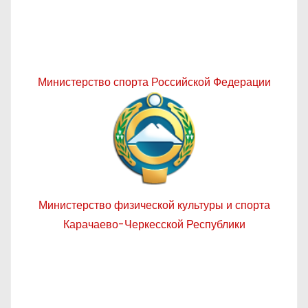
Министерство спорта Российской Федерации
Министерство физической культуры и спорта
Карачаево-Черкесской Республики