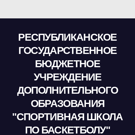
РЕСПУБЛИКАНСКОЕ
ГОСУДАРСТВЕННОЕ
БЮДЖЕТНОЕ
УЧРЕЖДЕНИЕ
ДОПОЛНИТЕЛЬНОГО
ОБРАЗОВАНИЯ
"СПОРТИВНАЯ ШКОЛА
ПО БАСКЕТБОЛУ"