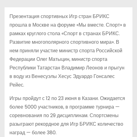
Презентация спортивных Игр стран БРИКС
прошла в Москве на форуме «Мы вместе. Спорт» в
рамках круглого стола «Спорт в странах БРИКС.
Развитие многополярного спортивного мира». В
нем приняли участие министр спорта Российской
Федерации Олег Матыцин, министр спорта
Республики Татарстан Владимир Леонов и прыгун
в воду из Венесуэлы Хесус Эдуардо Гонсалес
Рейес.
Игры пройдут с 12 по 23 июня в Казани. Ожидается
более 5000 участников, в программе турнира —
соревнования по 29 дисциплинам. Спортсмены
разыграют рекордное для Игр БРИКС количество
наград — более 380.