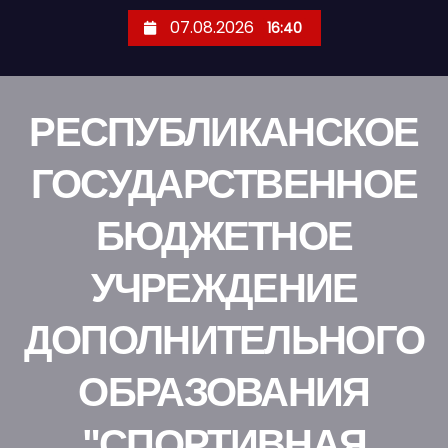
П
07.08.2026
16:40
е
р
е
РЕСПУБЛИКАНСКОЕ
й
т
ГОСУДАРСТВЕННОЕ
и
к
БЮДЖЕТНОЕ
с
о
УЧРЕЖДЕНИЕ
д
е
ДОПОЛНИТЕЛЬНОГО
р
ж
ОБРАЗОВАНИЯ
и
м
"СПОРТИВНАЯ