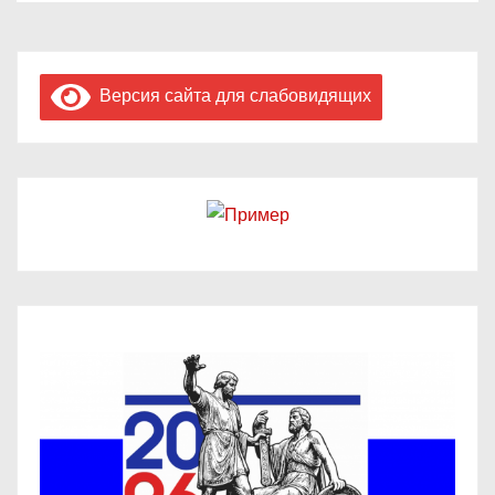
в
и
г
Версия сайта для слабовидящих
а
ц
и
я
п
о
з
а