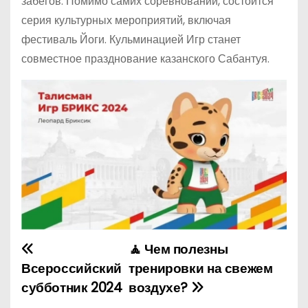
забегов. Помимо самих соревнований, состоится
серия культурных мероприятий, включая
фестиваль Йоги. Кульминацией Игр станет
совместное празднование казанского Сабантуя.
🧘 Чем полезны
Н
Всероссийский
тренировки на свежем
а
субботник 2024
воздухе?