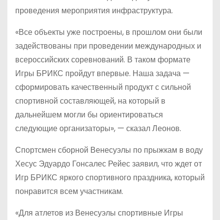
проведения мероприятия инфраструктура.
«Все объекты уже построены, в прошлом они были
задействованы при проведении международных и
всероссийских соревнований. В таком формате
Игры БРИКС пройдут впервые. Наша задача —
сформировать качественный продукт с сильной
спортивной составляющей, на который в
дальнейшем могли бы ориентироваться
следующие организаторы», — сказал Леонов.
Спортсмен сборной Венесуэлы по прыжкам в воду
Хесус Эдуардо Гонсалес Рейес заявил, что ждет от
Игр БРИКС яркого спортивного праздника, который
понравится всем участникам.
«Для атлетов из Венесуэлы спортивные Игры