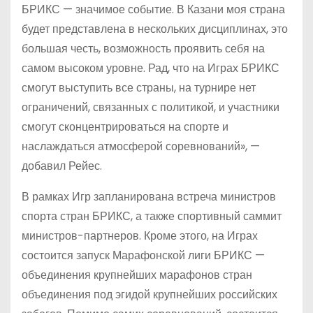
БРИКС — значимое событие. В Казани моя страна
будет представлена в нескольких дисциплинах, это
большая честь, возможность проявить себя на
самом высоком уровне. Рад, что на Играх БРИКС
смогут выступить все страны, на турнире нет
ограничений, связанных с политикой, и участники
смогут сконцентрироваться на спорте и
наслаждаться атмосферой соревнований», —
добавил Рейес.
В рамках Игр запланирована встреча министров
спорта стран БРИКС, а также спортивный саммит
министров-партнеров. Кроме этого, на Играх
состоится запуск Марафонской лиги БРИКС —
объединения крупнейших марафонов стран
объединения под эгидой крупнейших российских