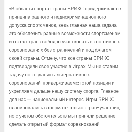
«В области спорта страны БРИКС придерживаются
принципа равного и недискриминационного
допуска спортсменов, ведь главная наша задача –
это обеспечить равные возможности спортсменам
из всех стран свободно участвовать в спортивных
соревнованиях без ограничений и под флагом
своей страны. Отмечу, что все страны БРИКС
подтвердили свое участие в Играх. Мы не ставим
задачу по созданию альтернативных
соревнований, придерживаемся этой позиции и
укрепляем дальше нашу систему спорта. Главное
для нас — национальный интерес. Игры БРИКС
планировались в формате только стран-участниц,
но с учетом обстоятельств мы приняли решение
сделать открытый формат соревнований.