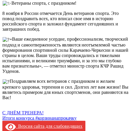
Ветераны спорта, с праздником!
8 ноября в России отмечается День ветеранов спорта. Это
повод поздравить всех, кто вписал свое имя в историю
российского спорта и заложил фундамент сегодняшних и
завтрашних побед.
«Ваше ежедневное усердие, профессионализм, творческий
подход и самоотверженность являются неотъемлемой частью
формирования спортивной силы Карачаево-Черкесии и нашей
страны в целом. Ваши труды сопровождались и тяжелыми
испытаниями, и великими триумфами, и за это мы глубоко
вам признательны», — отметил министр спорта КЧР Рашид
Узденов.
Поздравляем всех ветеранов с праздником и желаем
крепкого здоровья, терпения и сил. Долгих лет вам жизни! Вы
являетесь примером для юных спортсменов, они равняются на
Вас!
Навигация
С ДНЁМ ТРЕНЕРА!
Итоги конкурса #корзинанапрокачку
по
Версия сайта для слабовидящих
записям