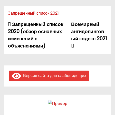
Запрещенный список 2021
Запрещенный список
Всемирный
Н
2020 (обзор основных
антидопингов
а
изменений с
ый кодекс 2021
объяснениями)
в
и
г
Версия сайта для слабовидящих
а
ц
и
я