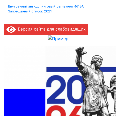
Навигация
Внутренний антидопинговый регламент ФИБА
Запрещенный список 2021
по
записям
Версия сайта для слабовидящих