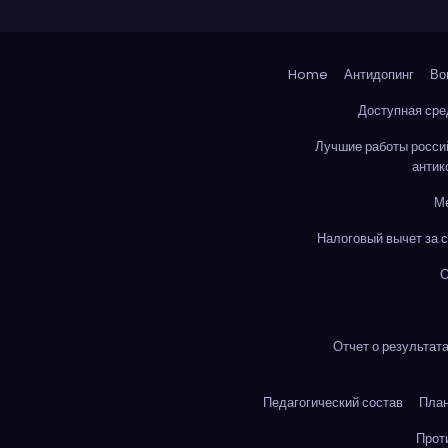
Home
Антидопинг
Во
Доступная сре
Лучшие работы росси
антик
М
Налоговый вычет за 
О
Отчет о результат
Педагогический состав
Пла
Прот