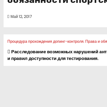
о
м
у
Май 12, 2017
Процедура прохождения допинг-контроля. Права и обя
Расследование возможных нарушений ант
Н
и правил доступности для тестирования.
а
в
и
г
а