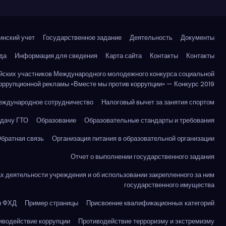
инский учет
Государственное задание
Деятельность
Документы
да
Информация для сведения
Карта сайта
Контакты
Контакты
йских участников Международного молодежного конкурса социальной
оррупционной рекламы «Вместе мы против коррупции» — Конкурс 2019
еждународное сотрудничество
Налоговый вычет за занятия спортом
сдачу ГТО
Образование
Образовательные стандарты и требования
братная связь
Организация питания в образовательной организации
Отчет о выполнении государственного задания
ах деятельности учреждения и об использовании закрепленного за ним
государственного имущества
н ФХД
Пример страницы
Присвоение квалификационных категорий
иводействие коррупции
Противодействие терроризму и экстремизму