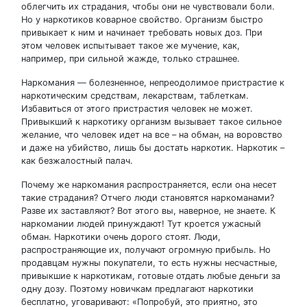
облегчить их страдания, чтобы они не чувствовали боли.
Но у наркотиков коварное свойство. Организм быстро
привыкает к ним и начинает требовать новых доз. При
этом человек испытывает такое же мучение, как,
например, при сильной жажде, только страшнее.
Наркомания — болезненное, непреодолимое пристрастие к
наркотическим средствам, лекарствам, таблеткам.
Избавиться от этого пристрастия человек не может.
Привыкший к наркотику организм вызывает такое сильное
желание, что человек идет на все – на обман, на воровство
и даже на убийство, лишь бы достать наркотик. Наркотик –
как безжалостный палач.
Почему же наркомания распространяется, если она несет
такие страдания? Отчего люди становятся наркоманами?
Разве их заставляют? Вот этого вы, наверное, не знаете. К
наркомании людей принуждают! Тут кроется ужасный
обман. Наркотики очень дорого стоят. Люди,
распространяющие их, получают огромную прибыль. Но
продавцам нужны покупатели, то есть нужны несчастные,
привыкшие к наркотикам, готовые отдать любые деньги за
одну дозу. Поэтому новичкам предлагают наркотики
бесплатно, уговаривают: «Попробуй, это приятно, это