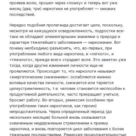
проявив волю, прошел через «ломку» и теперь вот уже
месяц (два, три) наркотики не употребляет — никаких
последствий.
Нередко подобная пропаганда достигает цели, поскольку,
несмотря на кажущуюся осведомленность, подростки все-
таки не обладают элементарными знаниями о природе и
характере тяжелейшего заболевания — наркомании. Вот
почему необходимо разъяснять, что, во-первых, при
употреблении любого вида наркотика, и «легкого», и
«тяжелого», прежде всего страдает воля. Это заметно уже
тогда, когда другие изменения личности еще не
проявляются. Происходит то, что наркологи называют
«энергетическим снижением»: ослабляются именно
волевые качества личности, снижается или теряется
целеустремленность, т.е. человек становится неспособен к
продуктивной деятельности, часто прекращает учиться,
бросает работу. Во-вторых, ремиссия (особенно при
употреблении таких наркотиков, как героин)
непродолжительна. Через определенный период (до
нескольких месяцев) больной вновь оказывается
охваченным неудержимым стремлением к приему
наркотика, и вновь повторяется цикл заболевания с более
тяжелыми последствиями. Ремиссия продолжительностью