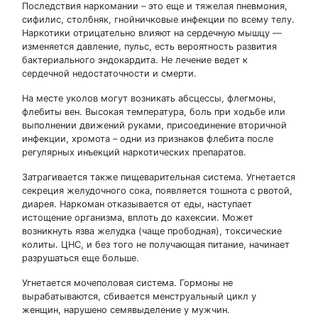
Последствия наркомании – это еще и тяжелая пневмония,
сифилис, столбняк, гнойничковые инфекции по всему телу.
Наркотики отрицательно влияют на сердечную мышцу —
изменяется давление, пульс, есть вероятность развития
бактериального эндокардита. Не лечение ведет к
сердечной недостаточности и смерти.
На месте уколов могут возникать абсцессы, флегмоны,
флебиты вен. Высокая температура, боль при ходьбе или
выполнении движений руками, присоединение вторичной
инфекции, хромота – одни из признаков флебита после
регулярных инъекций наркотических препаратов.
Затрагивается также пищеварительная система. Угнетается
секреция желудочного сока, появляется тошнота с рвотой,
диарея. Наркоман отказывается от еды, наступает
истощение организма, вплоть до кахексии. Может
возникнуть язва желудка (чаще прободная), токсические
колиты. ЦНС, и без того не получающая питание, начинает
разрушаться еще больше.
Угнетается мочеполовая система. Гормоны не
вырабатываются, сбивается менструальный цикл у
женщин, нарушено семявыделение у мужчин.