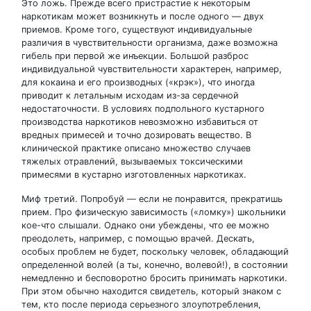
Это ложь. Прежде всего пристрастие к некоторым
наркотикам может возникнуть и после одного — двух
приемов. Кроме того, существуют индивидуальные
различия в чувствительности организма, даже возможна
гибель при первой же инъекции. Большой разброс
индивидуальной чувствительности характерен, например,
для кокаина и его производных («крэк»), что иногда
приводит к летальным исходам из-за сердечной
недостаточности. В условиях подпольного кустарного
производства наркотиков невозможно избавиться от
вредных примесей и точно дозировать вещество. В
клинической практике описано множество случаев
тяжелых отравлений, вызываемых токсическими
примесями в кустарно изготовленных наркотиках.
Миф третий. Попробуй — если не понравится, прекратишь
прием. Про физическую зависимость («ломку») школьники
кое-что слышали. Однако они убеждены, что ее можно
преодолеть, например, с помощью врачей. Дескать,
особых проблем не будет, поскольку человек, обладающий
определенной волей (а ты, конечно, волевой!), в состоянии
немедленно и бесповоротно бросить принимать наркотики.
При этом обычно находится свидетель, который знаком с
тем, кто после периода серьезного злоупотребления,