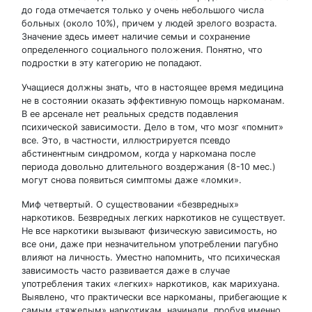
до года отмечается только у очень небольшого числа
больных (около 10%), причем у людей зрелого возраста.
Значение здесь имеет наличие семьи и сохранение
определенного социального положения. Понятно, что
подростки в эту категорию не попадают.
Учащиеся должны знать, что в настоящее время медицина
не в состоянии оказать эффективную помощь наркоманам.
В ее арсенале нет реальных средств подавления
психической зависимости. Дело в том, что мозг «помнит»
все. Это, в частности, иллюстрируется псевдо
абстинентным синдромом, когда у наркомана после
периода довольно длительного воздержания (8-10 мес.)
могут снова появиться симптомы даже «ломки».
Миф четвертый. О существовании «безвредных»
наркотиков. Безвредных легких наркотиков не существует.
Не все наркотики вызывают физическую зависимость, но
все они, даже при незначительном употреблении пагубно
влияют на личность. Уместно напомнить, что психическая
зависимость часто развивается даже в случае
употребления таких «легких» наркотиков, как марихуана.
Выявлено, что практически все наркоманы, прибегающие к
самым «тяжелым» наркотикам, начинали, пробуя именно