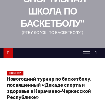
о
ШКОЛА ПО
м
у
БАСКЕТБОЛУ"
(РГБУ ДО "СШ ПО БАСКЕТБОЛУ")
НОВОСТИ
Новогодний турнир по баскетболу,
посвященный «Декаде спорта и
здоровья в Карачаево-Черкесской
Республике»