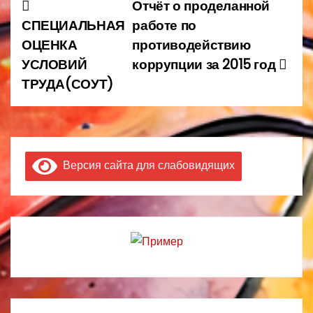
Отчёт о проделанной
Н
СПЕЦИАЛЬНАЯ
работе по
а
ОЦЕНКА
противодействию
УСЛОВИЙ
коррупции за 2015 год
в
ТРУДА(СОУТ)
и
г
а
Версия сайта для слабовидящих
ц
и
я
п
о