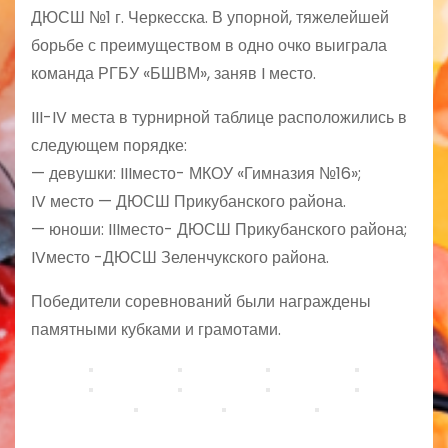
ДЮСШ №1 г. Черкесска. В упорной, тяжелейшей
борьбе с преимуществом в одно очко выиграла
команда РГБУ «БШВМ», заняв I место.
III-IV места в турнирной таблице расположились в
следующем порядке:
— девушки: IIIместо- МКОУ «Гимназия №16»;
IV место — ДЮСШ Прикубанского района.
— юноши: IIIместо- ДЮСШ Прикубанского района;
IVместо -ДЮСШ Зеленчукского района.
Победители соревнований были награждены
памятными кубками и грамотами.