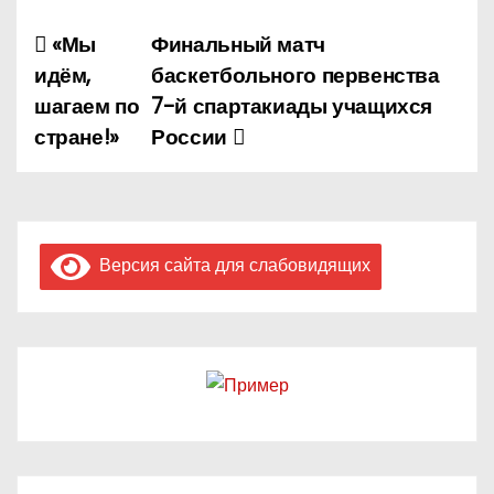
«Мы
Финальный матч
Н
идём,
баскетбольного первенства
а
шагаем по
7-й спартакиады учащихся
стране!»
России
в
и
г
Версия сайта для слабовидящих
а
ц
и
я
п