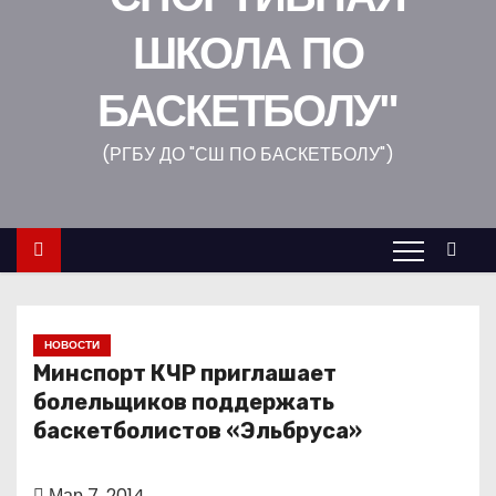
о
ШКОЛА ПО
м
у
БАСКЕТБОЛУ"
(РГБУ ДО "СШ ПО БАСКЕТБОЛУ")
НОВОСТИ
Минспорт КЧР приглашает
болельщиков поддержать
баскетболистов «Эльбруса»
Мар 7, 2014