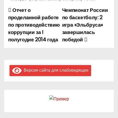
Отчет о
Чемпионат России
Н
проделанной работе
по баскетболу: 2
а
по противодействию
игра «Эльбруса»
коррупции за I
завершилась
в
полугодие 2014 года
победой
и
г
а
Версия сайта для слабовидящих
ц
и
я
п