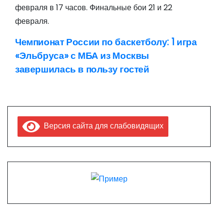
февраля в 17 часов. Финальные бои 21 и 22
февраля.
Чемпионат России по баскетболу: 1 игра
Н
«Эльбруса» с МБА из Москвы
а
завершилась в пользу гостей
в
и
г
Версия сайта для слабовидящих
а
ц
и
я