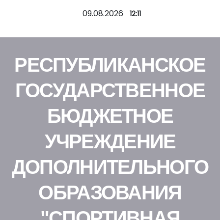
П
09.08.2026
12:11
е
р
е
РЕСПУБЛИКАНСКОЕ
й
т
ГОСУДАРСТВЕННОЕ
и
к
БЮДЖЕТНОЕ
с
о
УЧРЕЖДЕНИЕ
д
е
ДОПОЛНИТЕЛЬНОГО
р
ж
ОБРАЗОВАНИЯ
и
м
"СПОРТИВНАЯ