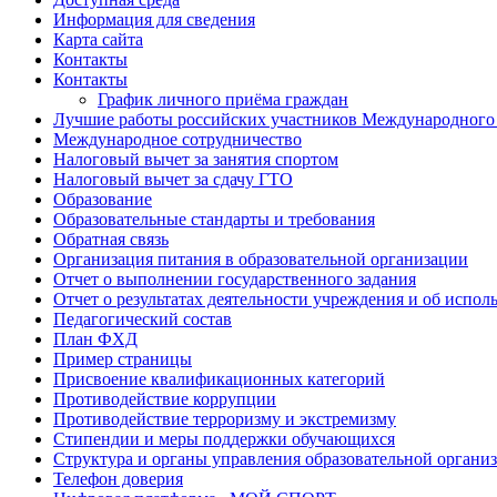
Информация для сведения
Карта сайта
Контакты
Контакты
График личного приёма граждан
Лучшие работы российских участников Международного
Международное сотрудничество
Налоговый вычет за занятия спортом
Налоговый вычет за сдачу ГТО
Образование
Образовательные стандарты и требования
Обратная связь
Организация питания в образовательной организации
Отчет о выполнении государственного задания
Отчет о результатах деятельности учреждения и об испо
Педагогический состав
План ФХД
Пример страницы
Присвоение квалификационных категорий
Противодействие коррупции
Противодействие терроризму и экстремизму
Стипендии и меры поддержки обучающихся
Структура и органы управления образовательной органи
Телефон доверия