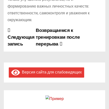
формированию важных личностных качеств:
ответственности, самоконтроля и уважения к
окружающим.
Возвращаемся к
Н
Следующая
тренировкам после
а
запись
перерыва
в
и
г
Версия сайта для слабовидящих
а
ц
и