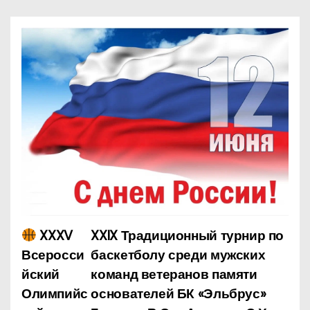
XXXV
XXIX Традиционный турнир по
Н
Всеросси
баскетболу среди мужских
а
йский
команд ветеранов памяти
Олимпийс
основателей БК «Эльбрус»
в