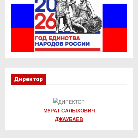
и
с
я
м
Директор
МУРАТ САЛЫХОВИЧ
ДЖАУБАЕВ