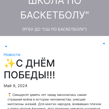
ШКОЛА ПО
БАСКЕТБОЛУ"
(РГБУ ДО "СШ ПО БАСКЕТБОЛУ")
Новости
✨С ДНЁМ
ПОБЕДЫ!!!
Май 9, 2024
🎖 Семьдесят девять лет назад закончилась самая
страшная война в истории человечества, унесшая
миллионы жизней. Для многих народов, воевавших плечом
к плечу против фашизма, этот праздник навсегда останется