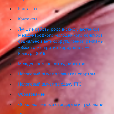
Контакты
Контакты
Лучшие работы российских участников
Международного молодежного конкурса
социальной антикоррупционной рекламы
«Вместе мы против коррупции» —
Конкурс 2019
Международное сотрудничество
Налоговый вычет за занятия спортом
Налоговый вычет за сдачу ГТО
Образование
Образовательные стандарты и требования