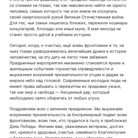
со слезами на глазах, так как невозможно найти ни одного
человека, семью которого так или иначе не коснулась
своей смертоносной рукой Великая Отечественная война.
Для тех, чьи семьи лишились близких, пережили кошмары
концлагерей, блокады или иные муки, 9 мая никогда не
станет просто датой в учебнике истории.
Сегодня, когда, к счастью, ещё живы фронтовики и те, на
чьих глазах разворачивалась величайшая драма в истории
человечества, на эту дату не легло тени забвения.
Праздничные мероприятия неизменно становятся ярким и
зрелищным событием торжества справедливости и
выражения искренней признательности отцам и дедам за
мирное небо над головой. Современные молодые люди не
имеют права забывать о пережитом их предками ужасе,
так как мир и свобода — бесценный дар, который
необходимо свято оберегать от любых угроз.
Поздравляем всех с великим праздником. Мы выражаем
искреннюю признательность за беспримерный подвиг всем
фронтовикам, всем тем, кто трудился в тылу и приближал
День Победы. Желаем вам, уважаемые ветераны, долгих
лет, крепкого здоровья, счастья, семейного благополучия