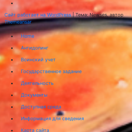
Сайт работает на WordPress
|
Тема: Newses, автор
Themeansar
Home
Антидопинг
Воинский учет
Государственное задание
Деятельность
Документы
Доступная среда
Информация для сведения
Карта сайта