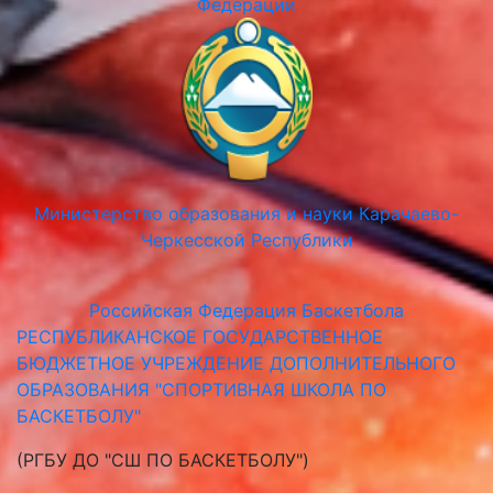
Федерации
Министерство образования и науки Карачаево-
Черкесской Республики
Российская Федерация Баскетбола
РЕСПУБЛИКАНСКОЕ ГОСУДАРСТВЕННОЕ
БЮДЖЕТНОЕ УЧРЕЖДЕНИЕ ДОПОЛНИТЕЛЬНОГО
ОБРАЗОВАНИЯ "СПОРТИВНАЯ ШКОЛА ПО
БАСКЕТБОЛУ"
(РГБУ ДО "СШ ПО БАСКЕТБОЛУ")