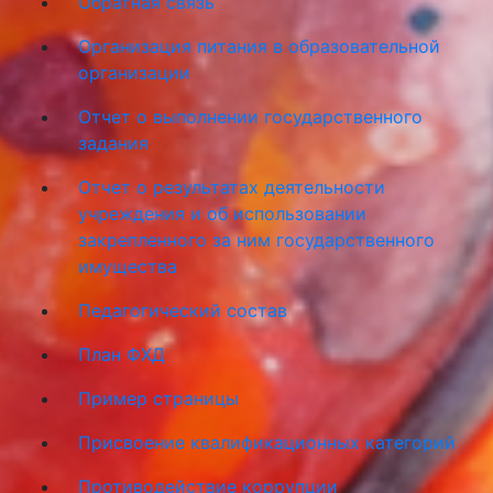
Обратная связь
Организация питания в образовательной
организации
Отчет о выполнении государственного
задания
Отчет о результатах деятельности
учреждения и об использовании
закрепленного за ним государственного
имущества
Педагогический состав
План ФХД
Пример страницы
Присвоение квалификационных категорий
Противодействие коррупции