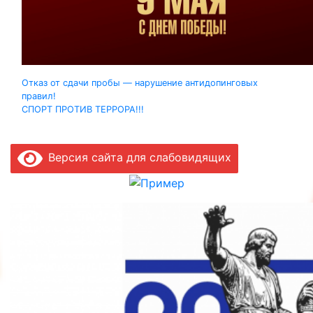
Навигация
Отказ от сдачи пробы — нарушение антидопинговых
правил!
по
СПОРТ ПРОТИВ ТЕРРОРА!!!
записям
Версия сайта для слабовидящих